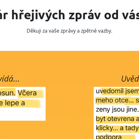
r hřejivých zpráv od vás
Děkuji za vaše zprávy a zpětné vazby.
ídá...
Uvědo