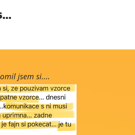
...
mil jsem si....